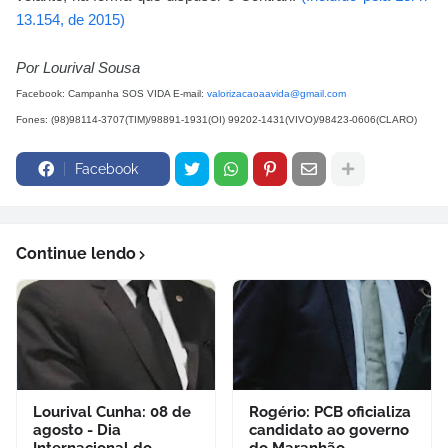
13.154, de 2015)
Por Lourival Sousa
Facebook: Campanha SOS VIDA E-mail:
valorizacaoaavida@gmail.com
Fones: (98)98114-3707(TIM)/98891-1931(OI) 99202-1431(VIVO)/98423-0606(CLARO)
Facebook
Continue lendo
Lourival Cunha: 08 de
Rogério: PCB oficializa
agosto - Dia
candidato ao governo