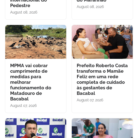
Internacional do
do Maranhão
Pedestre
August 08, 2026
August 08, 2026
MPMA vai cobrar
Prefeito Roberto Costa
cumprimento de
transforma o Mamãe
medidas para
Feliz em uma rede
melhorar
completa de cuidado
funcionamento do
às gestantes de
Matadouro de
Bacabal
Bacabal
August 07, 2026
August 07, 2026