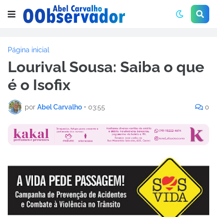
Página inicial
Lourival Sousa: Saiba o que
é o Isofix
por
Abel Carvalho
•
03:55
0