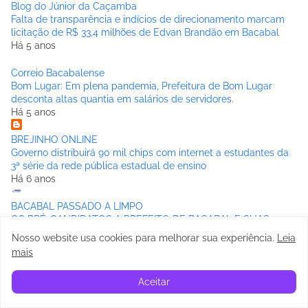
Blog do Júnior da Caçamba
Falta de transparência e indícios de direcionamento marcam
licitação de R$ 33,4 milhões de Edvan Brandão em Bacabal
Há 5 anos
Correio Bacabalense
Bom Lugar: Em plena pandemia, Prefeitura de Bom Lugar
desconta altas quantia em salários de servidores.
Há 5 anos
BREJINHO ONLINE
Governo distribuirá 90 mil chips com internet a estudantes da
3ª série da rede pública estadual de ensino
Há 6 anos
BACABAL PASSADO A LIMPO
OS PRÉ-CANDIDATOS A PREFEITO DE BACABAL E SUAS
REAIS CHANCES
Nosso website usa cookies para melhorar sua experiência
.
Leia
Há 6 anos
mais
Blog do Jeremias
Aceitar
Gil Folia 5ª Edição
Há 6 anos