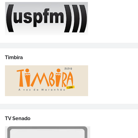
Timbira
TV Senado