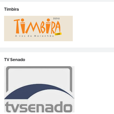
Timbira
TV Senado