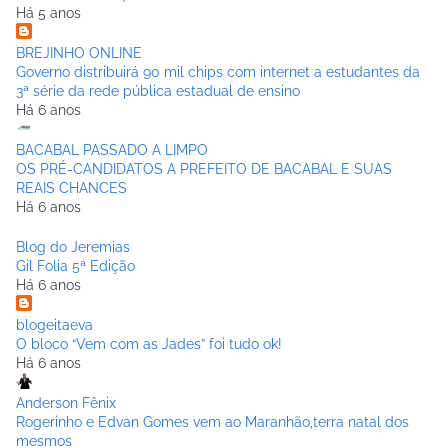
Há 5 anos
BREJINHO ONLINE
Governo distribuirá 90 mil chips com internet a estudantes da
3ª série da rede pública estadual de ensino
Há 6 anos
BACABAL PASSADO A LIMPO
OS PRÉ-CANDIDATOS A PREFEITO DE BACABAL E SUAS
REAIS CHANCES
Há 6 anos
Blog do Jeremias
Gil Folia 5ª Edição
Há 6 anos
blogeitaeva
O bloco “Vem com as Jades” foi tudo ok!
Há 6 anos
Anderson Fênix
Rogerinho e Edvan Gomes vem ao Maranhão,terra natal dos
mesmos