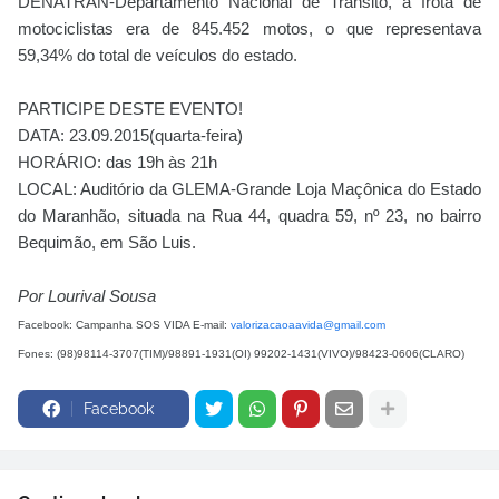
DENATRAN-Departamento Nacional de Trânsito, a frota de
motociclistas era de 845.452 motos, o que representava
59,34% do total de veículos do estado.
PARTICIPE DESTE EVENTO!
DATA: 23.09.2015(quarta-feira)
HORÁRIO: das 19h às 21h
LOCAL: Auditório da GLEMA-Grande Loja Maçônica do Estado
do Maranhão, situada na Rua 44, quadra 59, nº 23, no bairro
Bequimão, em São Luis.
Por Lourival Sousa
Facebook: Campanha SOS VIDA E-mail:
valorizacaoaavida@gmail.com
Fones: (98)98114-3707(TIM)/98891-1931(OI) 99202-1431(VIVO)/98423-0606(CLARO)
Facebook