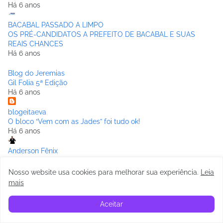
Há 6 anos
BACABAL PASSADO A LIMPO
OS PRÉ-CANDIDATOS A PREFEITO DE BACABAL E SUAS
REAIS CHANCES
Há 6 anos
Blog do Jeremias
Gil Folia 5ª Edição
Há 6 anos
blogeitaeva
O bloco “Vem com as Jades” foi tudo ok!
Há 6 anos
Anderson Fênix
Rogerinho e Edvan Gomes vem ao Maranhão,terra natal dos
mesmos
Nosso website usa cookies para melhorar sua experiência
.
Leia
Há 6 anos
mais
BACABAL DIÁRIO
Aceitar
DOIS HOMENS SÃO PRESOS DENTRO DA ASSEMBLÉIA
TENTANDO APLICAR GOLPE NO DEPUTADO ROBERTO