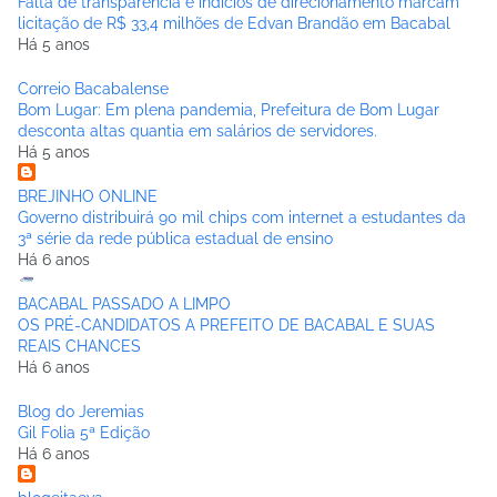
Falta de transparência e indícios de direcionamento marcam
licitação de R$ 33,4 milhões de Edvan Brandão em Bacabal
Há 5 anos
Correio Bacabalense
Bom Lugar: Em plena pandemia, Prefeitura de Bom Lugar
desconta altas quantia em salários de servidores.
Há 5 anos
BREJINHO ONLINE
Governo distribuirá 90 mil chips com internet a estudantes da
3ª série da rede pública estadual de ensino
Há 6 anos
BACABAL PASSADO A LIMPO
OS PRÉ-CANDIDATOS A PREFEITO DE BACABAL E SUAS
REAIS CHANCES
Há 6 anos
Blog do Jeremias
Gil Folia 5ª Edição
Há 6 anos