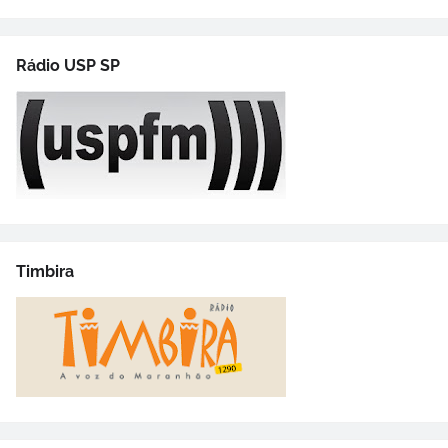
Rádio USP SP
Timbira