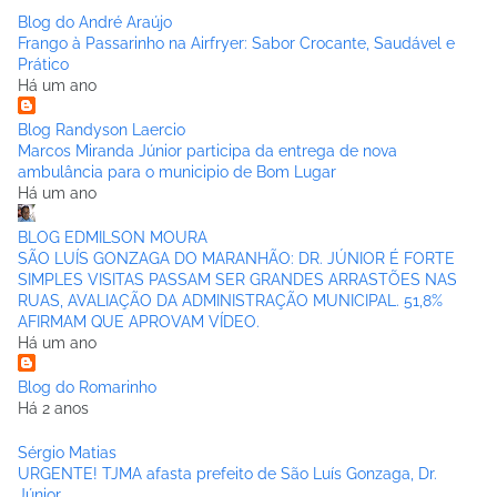
Blog do André Araújo
Frango à Passarinho na Airfryer: Sabor Crocante, Saudável e
Prático
Há um ano
Blog Randyson Laercio
Marcos Miranda Júnior participa da entrega de nova
ambulância para o municipio de Bom Lugar
Há um ano
BLOG EDMILSON MOURA
SÃO LUÍS GONZAGA DO MARANHÃO: DR. JÚNIOR É FORTE
SIMPLES VISITAS PASSAM SER GRANDES ARRASTÕES NAS
RUAS, AVALIAÇÃO DA ADMINISTRAÇÃO MUNICIPAL. 51,8%
AFIRMAM QUE APROVAM VÍDEO.
Há um ano
Blog do Romarinho
Há 2 anos
Sérgio Matias
URGENTE! TJMA afasta prefeito de São Luís Gonzaga, Dr.
Júnior