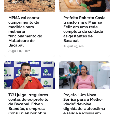
MPMA vai cobrar
Prefeito Roberto Costa
cumprimento de
transforma o Mamãe
medidas para
Feliz em uma rede
melhorar
completa de cuidado
funcionamento do
às gestantes de
Matadouro de
Bacabal
Bacabal
August 07, 2026
August 07, 2026
TCU julga irregulares
Projeto “Um Novo
contas de ex-prefeito
Sorriso para a Melhor
de Bacabal, Edvan
Idade” devolve
Brandão, e empresa
dignidade, autoestima
Consulplan por obra
e saúde a idosos em